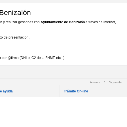
 Benizalón
n y realizar gestiones con
Ayuntamiento de Benizalón
a traves de internet,
azo de presentación.
 por @firma (DNI-e, C2 de la FNMT, etc...).
Anterior
1
Siguiente
de ayuda
Trámite On-line