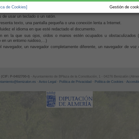
tica de Cookies]
Gestión de cooki
 o comprensión de un texto.
 de usar un teclado o un ratón.
esenta texto, una pantalla pequeña o una conexión lenta a Internet.
luidez el idioma en que esté redactado el documento.
ón en la que sus ojos, oídos o manos estén ocupados u obstaculizados (
en un entorno ruidoso,...)
del navegador, un navegador completamente diferente, un navegador de voz
(CIF: P-0402700-I)
- Ayuntamiento de BPlaza de la Constitución, 1 - 04276 Benizalón (Almer
ntamiento@benizalon.es
-
Aviso Legal
-
Política de Privacidad
-
Política de Cookies
-
Accesibi