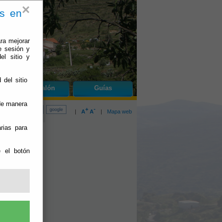
×
es en
ra mejorar
e sesión y
el sitio y
 del sitio
do
Benizalón
Guías
 de manera
+
-
|
A
A
|
Mapa web
rias para
e el botón
m en cuanto a
 más o menos
as en estos
 páginas Web,
 información