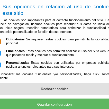
Sus opciones en relación al uso de cooki
este sitio
Las cookies son importantes para el correcto funcionamiento del sitio. Pa
encia de navegación, usamos cookies para recordar sus datos de inicio d
 un inicio seguro, recopilar estadísticas para optimizar la funcionalidad d
contenido personalizado en función de sus intereses.
Obligatorias
Se requieren estas cookies para permitir la funcionalidad
El Ayuntamiento
Administración-e
Que Hacer Cuan
principal.
Funcionales
Estas cookies nos permiten analizar el uso del Sitio web,
que podamos medir y mejorar el funcionamiento.
Personalizadas
Estas cookies son utilizadas por empresas publicita
ad
publicar anuncios relevantes para sus intereses.
 inhabilitar las cookies funcionales y/o personalizadas, haga click sobr
iative) se encuentra la normativa que emana del World Wide Web Consortiu
iente.
as a salvaguardar y asegurar la accesibilidad de los contenidos de la web.
nt Accessibility Guidelines datan de mayo de 1999 y de su aplicación
Rechazar cookies
bilidad de los documentos del sitio web. El propio
W3C
habla de ell
izados con los problemas de accesibilidad relacionados con el diseño de
 pueden estar operando en contextos muy diferentes al suyo propio:
Guardar configuración
cuchar, moverse o pueden no ser capaces de procesar algunos tipos de