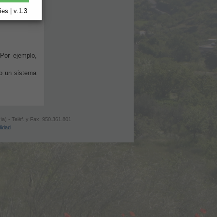
es | v.1.3
Por ejemplo,
 o un sistema
ía) - Teléf. y Fax: 950.361.801
lidad