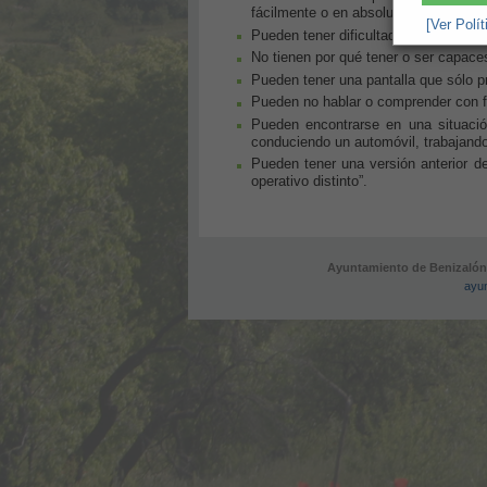
fácilmente o en absoluto.
[Ver Polí
Pueden tener dificultad en la lectura
No tienen por qué tener o ser capaces
Pueden tener una pantalla que sólo pr
Pueden no hablar o comprender con f
Pueden encontrarse en una situaci
conduciendo un automóvil, trabajando 
Pueden tener una versión anterior 
operativo distinto”.
Ayuntamiento de Benizalón 
ayu