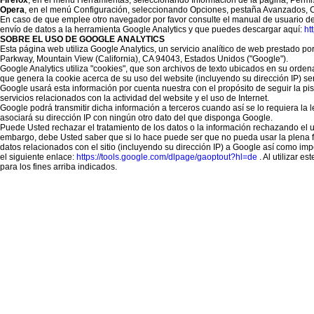
Firefox
, en el menú Herramientas, seleccionando Información de la página, Permi
Opera
, en el menú Configuración, seleccionando Opciones, pestaña Avanzados, 
En caso de que emplee otro navegador por favor consulte el manual de usuario d
envío de datos a la herramienta Google Analytics y que puedes descargar aquí:
ht
SOBRE EL USO DE GOOGLE ANALYTICS
Esta página web utiliza Google Analytics, un servicio analítico de web prestado p
Parkway, Mountain View (California), CA 94043, Estados Unidos ("Google").
Google Analytics utiliza "cookies", que son archivos de texto ubicados en su orden
que genera la cookie acerca de su uso del website (incluyendo su dirección IP) se
Google usará esta información por cuenta nuestra con el propósito de seguir la pis
servicios relacionados con la actividad del website y el uso de Internet.
Google podrá transmitir dicha información a terceros cuando así se lo requiera la
asociará su dirección IP con ningún otro dato del que disponga Google.
Puede Usted rechazar el tratamiento de los datos o la información rechazando el 
embargo, debe Usted saber que si lo hace puede ser que no pueda usar la plena fu
datos relacionados con el sitio (incluyendo su dirección IP) a Google así como imp
el siguiente enlace:
https://tools.google.com/dlpage/gaoptout?hl=de
. Al utilizar e
para los fines arriba indicados.