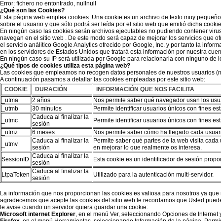
Error: fichero no entontrado, nullnull
¿Qué son las Cookies?
Esta página web emplea cookies. Una cookie es un archivo de texto muy pequeño 
sobre el usuario y que sólo podrá ser leída por el sitio web que emitió dicha cookie
En ningún caso las cookies serán archivos ejecutables no pudiendo contener virus
navegan en el sitio web . De este modo será capaz de mejorar los servicios que o
el servicio análitico Google Analytics ofrecido por Google, Inc. y por tanto la inf
en los servidores de Estados Unidos que tratará esta información por nuestra cuenta
En ningún caso su IP será utilizada por Google para relacionarla con ninguno de 
¿Qué tipos de cookies utiliza esta página web?
Las cookies que empleamos no recogen datos personales de nuestros usuarios (nom
A continuación pasamos a detallar las cookies empleadas por este sitio web:
COOKIE
DURACIÓN
INFORMACIÓN QUE NOS FACILITA
_utma
2 años
Nos permite saber qué navegador usan los usu
_utmb
30 minutos
Permite identificar usuarios únicos con fines es
Caduca al finalizar la
_utmc
Permite identificar usuarios únicos con fines es
sesión
_utmz
6 meses
Nos permite saber cómo ha llegado cada usuari
Caduca al finalizar la
Permite saber qué partes de la web visita cad
_utmv
sesión
en mejorar lo que realmente os interesa.
Caduca al finalizar la
SessionID
Esta cookie es un identificador de sesión propor
sesión
Caduca al finalizar la
LtpaToken
Utilizado para la autenticación multi-servidor.
sesión
La información que nos proporcionan las cookies es valiosa para nosotros ya que
agradecemos que acepte las cookies del sitio web le recordamos que Usted puede
le avise cuando un servidor quiera guardar una cookie:
Microsoft internet Explorer
, en el menú Ver, seleccionando Opciones de Interne