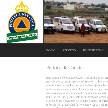
INICIO
SERVICIO
EMERGENCIAS
Política de Cookies
Esta página web emplea cookies. Una cookie es un arc
para almacenar algún tipo de información sobre el us
ningún caso las cookies serán archivos ejecutables
información acerca de cómo los usuarios navegan en el
usuarios al conocer, por ejemplo, cuáles son los más d
por Google, Inc. y por tanto la información acerca 
Google en los servidores de Estados Unidos que trata
informes de la actividad del website y el uso de In