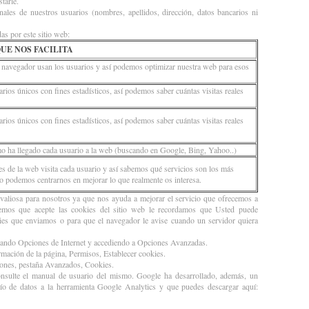
tarle.
les de nuestros usuarios (nombres, apellidos, dirección, datos bancarios ni
as por este sitio web:
UE NOS FACILITA
 navegador usan los usuarios y así podemos optimizar nuestra web para esos
arios únicos con fines estadísticos, así podemos saber cuántas visitas reales
arios únicos con fines estadísticos, así podemos saber cuántas visitas reales
o ha llegado cada usuario a la web (buscando en Google, Bing, Yahoo..)
es de la web visita cada usuario y así sabemos qué servicios son los más
o podemos centrarnos en mejorar lo que realmente os interesa.
valiosa para nosotros ya que nos ayuda a mejorar el servicio que ofrecemos a
emos que acepte las cookies del sitio web le recordamos que Usted puede
kies que enviamos o para que el navegador le avise cuando un servidor quiera
onando Opciones de Internet y accediendo a Opciones Avanzadas.
mación de la página, Permisos, Establecer cookies.
ones, pestaña Avanzados, Cookies.
nsulte el manual de usuario del mismo. Google ha desarrollado, además, un
ío de datos a la herramienta Google Analytics y que puedes descargar aquí: