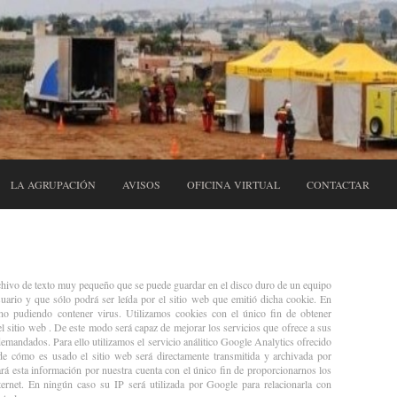
LA AGRUPACIÓN
AVISOS
OFICINA VIRTUAL
CONTACTAR
hivo de texto muy pequeño que se puede guardar en el disco duro de un equipo
uario y que sólo podrá ser leída por el sitio web que emitió dicha cookie. En
 no pudiendo contener virus. Utilizamos cookies con el único fin de obtener
 sitio web . De este modo será capaz de mejorar los servicios que ofrece a sus
emandados. Para ello utilizamos el servicio análitico Google Analytics ofrecido
de cómo es usado el sitio web será directamente transmitida y archivada por
rá esta información por nuestra cuenta con el único fin de proporcionarnos los
ternet. En ningún caso su IP será utilizada por Google para relacionarla con