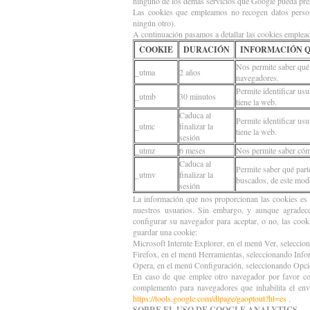
ninguno de los demás servicios que Google pueda pres
Las cookies que empleamos no recogen datos persona
ningún otro).
A continuación pasamos a detallar las cookies emplead
COOKIE
DURACIÓN
INFORMACIÓN Q
Nos permite saber qué
_utma
2 años
navegadores.
Permite identificar usu
_utmb
30 minutos
tiene la web.
Caduca al
Permite identificar usu
_utmc
finalizar la
tiene la web.
sesión
_utmz
6 meses
Nos permite saber cóm
Caduca al
Permite saber qué part
_utmv
finalizar la
buscados, de este mod
sesión
La información que nos proporcionan las cookies es 
nuestros usuarios. Sin embargo, y aunque agradec
configurar su navegador para aceptar, o no, las coo
guardar una cookie:
Microsoft Internte Explorer, en el menú Ver, selecci
Firefox, en el menú Herramientas, seleccionando Infor
Opera, en el menú Configuración, seleccionando Opci
En caso de que emplee otro navegador por favor co
complemento para navegadores que inhabilita el env
https://tools.google.com/dlpage/gaoptout?hl=es
.
SOBRE EL USO DE GOOGLE ANALYTICS