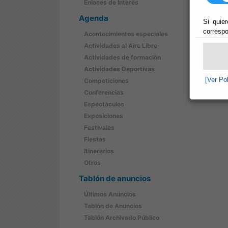
Enlaces de Interés
Agenda
Si quier
correspo
Acontecimientos especiales
Actividades al Aire Libre
Actividades de formación
Actividades Deportivas
[Ver Po
Competiciones
Conferencias
Espectáculos
Exposiciones
Festivales
Fiestas
Itinerarios
Otros
Tablón de anuncios
Últimos Anuncios
Tablón de Anuncios
Tablón Archivado Público