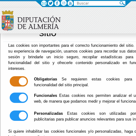
Buscar
×
Sus opciones en relac
uso de cookies en
sitio
Archivo Biblioteca
Las cookies son importantes para el correcto funcionamiento del sitio.
su experiencia de navegación, usamos cookies para recordar sus datos
sesión y brindarle un inicio seguro, recopilar estadísticas para 
funcionalidad del sitio y ofrecerle contenido personalizado en fu
Menú Archivo Biblioteca
intereses.
Inicio
-
Archivo Biblioteca
- 24 de octubre de
Obligatorias
Se requieren estas cookies para p
2024 - Día de las Bibliotecas
funcionalidad del sitio principal.
Funcionales
Estas cookies nos permiten analizar el u
24 de octubre de
web, de manera que podamos medir y mejorar el funciona
2024 - Día de las
Personalizadas
Estas cookies son utilizadas po
publicitarias para publicar anuncios relevantes para sus i
Bibliotecas
Si quiere inhabilitar las cookies funcionales y/o personalizadas, haga c