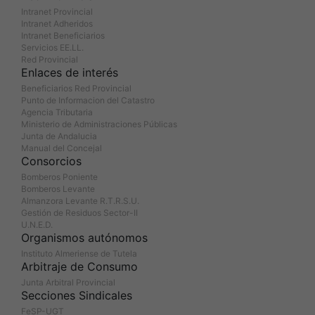
Intranet Provincial
Intranet Adheridos
Intranet Beneficiarios
Servicios EE.LL.
Red Provincial
Enlaces de interés
Beneficiarios Red Provincial
Punto de Informacion del Catastro
Agencia Tributaria
Ministerio de Administraciones Públicas
Junta de Andalucia
Manual del Concejal
Consorcios
Bomberos Poniente
Bomberos Levante
Almanzora Levante R.T.R.S.U.
Gestión de Residuos Sector-II
U.N.E.D.
Organismos autónomos
Instituto Almeriense de Tutela
Arbitraje de Consumo
Junta Arbitral Provincial
Secciones Sindicales
FeSP-UGT