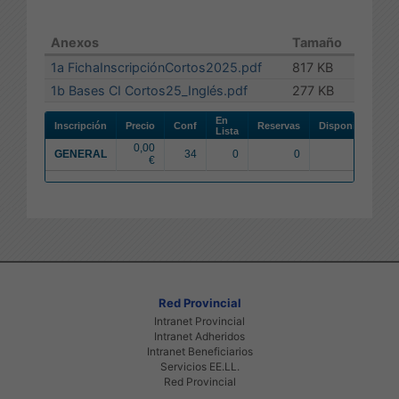
Anexos
Tamaño
1a FichaInscripciónCortos2025.pdf
817 KB
1b Bases CI Cortos25_Inglés.pdf
277 KB
En
Inscripción
Precio
Conf
Reservas
Disponibles
Lista
0,00
GENERAL
34
0
0
16
€
Red Provincial
Intranet Provincial
Intranet Adheridos
Intranet Beneficiarios
Servicios EE.LL.
Red Provincial