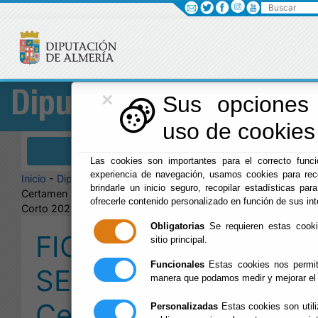
Buscar
×
Diputación
Sus opciones 
uso de cookies 
Menú Diputación
Las cookies son importantes para el correcto funci
experiencia de navegación, usamos cookies para reco
Inicio
-
Diputación
- FICAL 2025 - SELECCIONADOS
brindarle un inicio seguro, recopilar estadísticas para
Certamen Internacional de cortometrajes "Almería en
ofrecerle contenido personalizado en función de sus in
Corto 2025"
Obligatorias
Se requieren estas cookie
FICAL 2025 -
sitio principal.
Funcionales
Estas cookies nos permite
SELECCIONADOS
manera que podamos medir y mejorar el 
Certamen
Personalizadas
Estas cookies son utili