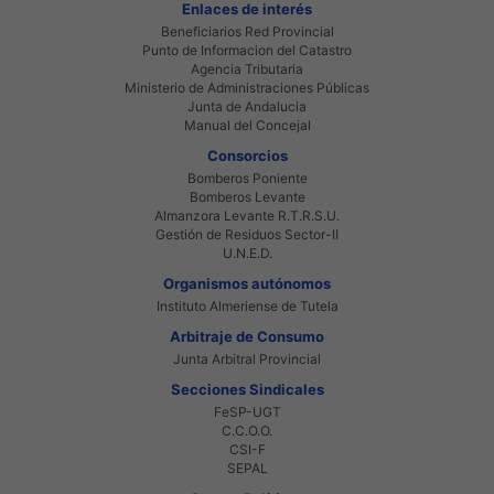
Enlaces de interés
Beneficiarios Red Provincial
Punto de Informacion del Catastro
Agencia Tributaria
Ministerio de Administraciones Públicas
Junta de Andalucia
Manual del Concejal
Consorcios
Bomberos Poniente
Bomberos Levante
Almanzora Levante R.T.R.S.U.
Gestión de Residuos Sector-II
U.N.E.D.
Organismos autónomos
Instituto Almeriense de Tutela
Arbitraje de Consumo
Junta Arbitral Provincial
Secciones Sindicales
FeSP-UGT
C.C.O.O.
CSI-F
SEPAL