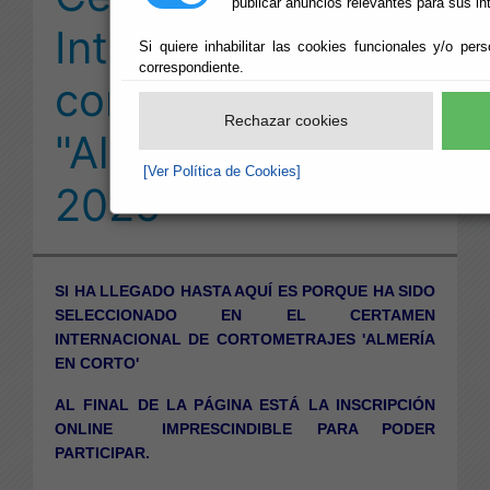
publicar anuncios relevantes para sus in
Internacional de
Si quiere inhabilitar las cookies funcionales y/o per
correspondiente.
cortometrajes
Rechazar cookies
"Almería en Corto
[Ver Política de Cookies]
2025"
SI HA LLEGADO HASTA AQUÍ ES PORQUE HA SIDO
SELECCIONADO EN EL CERTAMEN
INTERNACIONAL DE CORTOMETRAJES 'ALMERÍA
EN CORTO'
AL FINAL DE LA PÁGINA ESTÁ LA INSCRIPCIÓN
ONLINE IMPRESCINDIBLE PARA PODER
PARTICIPAR.