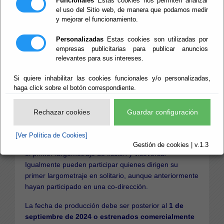
Funcionales
Estas cookies nos permiten analizar
Nacional de
el uso del Sitio web, de manera que podamos medir
y mejorar el funcionamiento.
Largometrajes
Personalizadas
Estas cookies son utilizadas por
empresas publicitarias para publicar anuncios
'Ópera Prima'
relevantes para sus intereses.
Si quiere inhabilitar las cookies funcionales y/o personalizadas,
haga click sobre el botón correspondiente.
Para el Certamen Nacional de Largometrajes ‘Ópera
Prima’, se admitirán a concurso todos aquellos
Rechazar cookies
Guardar configuración
largometrajes de nacionalidad española que
constituyan el primer trabajo de dirección. El primer
[Ver Política de Cookies]
trabajo en documental, no excluye la participación con
Gestión de cookies | v.1.3
el primer largometraje de ficción y viceversa.
Igualmente pueden participar quienes dirigen su
primer largometraje en solitario, aunque anteriormente
hayan participado en una co-dirección.
La fecha de producción debe ser posterior al
1 de
septiembre de 2024 o estrenados comercialmente