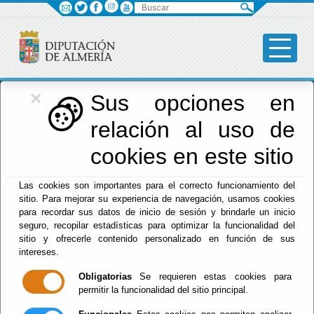
Buscar
×
Diputación
Sus opciones en
relación al uso de
Menú Diputación
cookies en este sitio
Inicio
-
Diputación
- FICAL 2025- Inscripciones del
Las cookies son importantes para el correcto funcionamiento del
Certamen Nacional de Largometrajes 'Ópera Prima'
sitio. Para mejorar su experiencia de navegación, usamos cookies
para recordar sus datos de inicio de sesión y brindarle un inicio
FICAL 2025-
seguro, recopilar estadísticas para optimizar la funcionalidad del
sitio y ofrecerle contenido personalizado en función de sus
Inscripciones del
intereses.
Obligatorias
Se requieren estas cookies para
Certamen
permitir la funcionalidad del sitio principal.