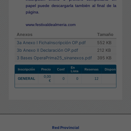
papel puede descargarla también al final de la
página.
www.festivaldealmeria.com
Anexos
Tamaño
3a Anexo I FichaInscripción OP.pdf
552 KB
3b Anexo II Declaración OP.pdf
212 KB
3 Bases OperaPrima25_sinanexos.pdf
395 KB
En
Inscripción
Precio
Conf
Reservas
Disponibles
Lista
0,00
GENERAL
0
0
12
977
€
Red Provincial