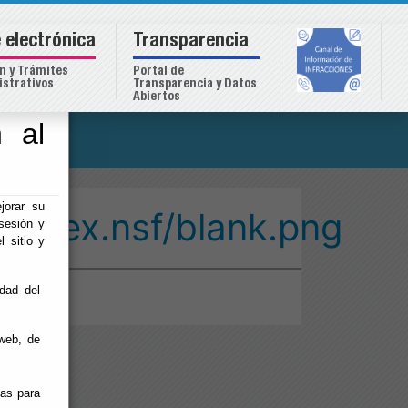
 electrónica
Transparencia
n y Trámites
Portal de
strativos
Transparencia y Datos
Abiertos
 al
o
jorar su
/index.nsf/blank.png
sesión y
l sitio y
idad del
web, de
ias para