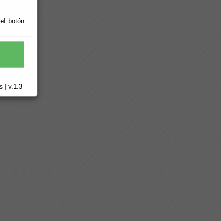
 el botón
 | v.1.3