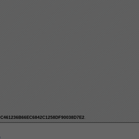
:
C461236B66EC6842C1258DF90038D7E2
.
a