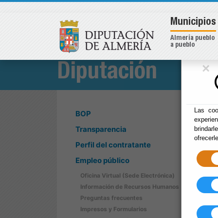
Municipios
Almería pueblo
a pueblo
×
Diputación
Las coo
BOP
experie
Transparencia
brindarl
ofrecerl
Perfil del contratante
Empleo público
Oficina Virtual (Sede Electrónica)
Información de Recursos Humanos
Preguntas frecuentes
Impresos y Formularios