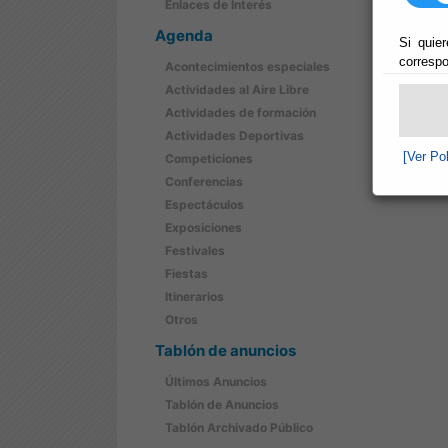
Enlaces de Interés
Agenda
Si quier
correspo
Acontecimientos especiales
Actividades al Aire Libre
Actividades de formación
Actividades Deportivas
[Ver Po
Competiciones
Conferencias
Espectáculos
Exposiciones
Festivales
Fiestas
Itinerarios
Otros
Tablón de anuncios
Últimos Anuncios
Tablón de Anuncios
Tablón Archivado Público