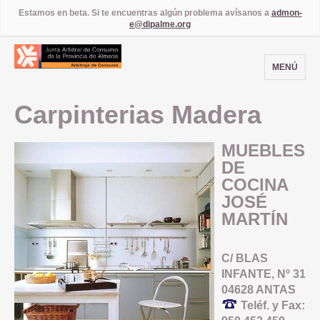
Estamos en beta. Si te encuentras algún problema avísanos a
admon-
e@dipalme.org
MENÚ
Carpinterias Madera
MUEBLES
DE
COCINA
JOSÉ
MARTÍN
C/ BLAS
INFANTE, Nº 31
04628 ANTAS
Teléf. y Fax: