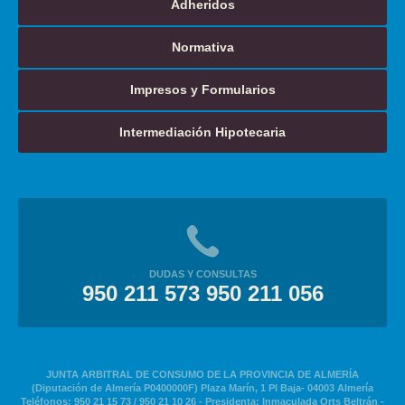
Adheridos
Normativa
Impresos y Formularios
Intermediación Hipotecaria
DUDAS Y CONSULTAS
950 211 573 950 211 056
JUNTA ARBITRAL DE CONSUMO DE LA PROVINCIA DE ALMERÍA
(Diputación de Almería P0400000F) Plaza Marín, 1 Pl Baja- 04003 Almería
Teléfonos: 950 21 15 73 / 950 21 10 26 - Presidenta: Inmaculada Orts Beltrán -