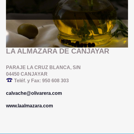
LA ALMAZARA DE CANJAYAR
PARAJE LA CRUZ BLANCA, S/N
04450 CANJAYAR
Teléf. y Fax: 950 608 303
calvache@olivarera.com
www.laalmazara.com