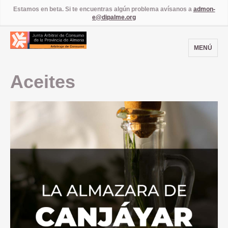
Estamos en beta. Si te encuentras algún problema avísanos a
admon-
e@dipalme.org
MENÚ
Aceites