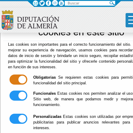
Buscar
×
Sus opciones 
relación al uso 
cookies en este sitio
Archivo Biblioteca
Las cookies son importantes para el correcto funcionamiento del sitio.
mejorar su experiencia de navegación, usamos cookies para recorda
datos de inicio de sesión y brindarle un inicio seguro, recopilar estadís
para optimizar la funcionalidad del sitio y ofrecerle contenido personal
Menú Archivo Biblioteca
en función de sus intereses.
Inicio
-
Archivo Biblioteca
- Presentación
Obligatorias
Se requieren estas cookies para permiti
funcionalidad del sitio principal.
Presentación
Funcionales
Estas cookies nos permiten analizar el uso
Sitio web, de manera que podamos medir y mejorar
funcionamiento.
Datos de contacto:
Personalizadas
Estas cookies son utilizadas por empr
publicitarias para publicar anuncios relevantes para
Archivo General Diputación Provincial
: Carretera del
intereses.
Mamí s/n 04120 La Cañada de San Urbano, Almería.