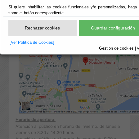
Teléfonos: 950 211436 - 211453 - 211027 - 211045
Si quiere inhabilitar las cookies funcionales y/o personalizadas, haga 
e-mail:
archivo@dipalme.org
sobre el botón correspondiente.
Rechazar cookies
Guardar configuración
[Ver Política de Cookies]
Gestión de cookies | v
Horario de apertura:
Atención al público en horario de invierno: de lunes a
viernes de 8:30 a 14:30 horas
Atención al público en horario de verano: de 9:00 a