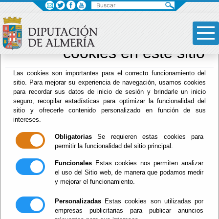
×
Sus opciones en
relación al uso de
cookies en este sitio
Drogodependencias
Las cookies son importantes para el correcto funcionamiento del
sitio. Para mejorar su experiencia de navegación, usamos cookies
para recordar sus datos de inicio de sesión y brindarle un inicio
seguro, recopilar estadísticas para optimizar la funcionalidad del
Menú Hacienda
sitio y ofrecerle contenido personalizado en función de sus
intereses.
Inicio
-
Drogodependencias
- ÁREA DE
PREVENCION
Obligatorias
Se requieren estas cookies para
permitir la funcionalidad del sitio principal.
ÁREA DE
Funcionales
Estas cookies nos permiten analizar
el uso del Sitio web, de manera que podamos medir
PREVENCION
y mejorar el funcionamiento.
Personalizadas
Estas cookies son utilizadas por
empresas publicitarias para publicar anuncios