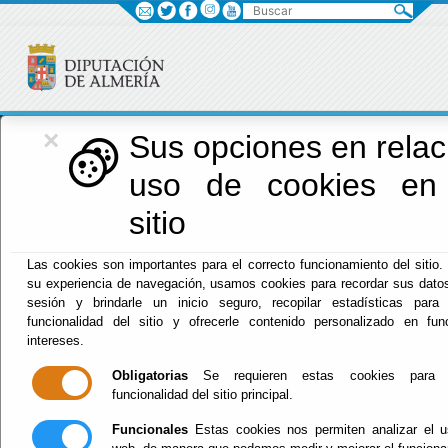
Buscar
×
Red Provincial
Sus opciones en relac
uso de cookies en
de Almería
sitio
Las cookies son importantes para el correcto funcionamiento del sitio.
Menú RPC
su experiencia de navegación, usamos cookies para recordar sus datos
sesión y brindarle un inicio seguro, recopilar estadísticas para 
Inicio
- INFORMACIÓN GENERAL CENTROS DIPUTACIÓN
funcionalidad del sitio y ofrecerle contenido personalizado en fu
intereses.
INFORMACIÓN
Obligatorias
Se requieren estas cookies para p
funcionalidad del sitio principal.
GENERAL
Funcionales
Estas cookies nos permiten analizar el u