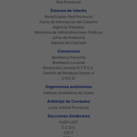
Red Provincial
Enlaces de interés
Beneficiarios Red Provincial
Punto de Informacion del Catastro
Agencia Tributaria
Ministerio de Administraciones Públicas
Junta de Andalucia
Manual del Concejal
Consorcios
Bomberos Poniente
Bomberos Levante
Almanzora Levante R.T.R.S.U.
Gestión de Residuos Sector-II
U.N.E.D.
Organismos autónomos
Instituto Almeriense de Tutela
Arbitraje de Consumo
Junta Arbitral Provincial
Secciones Sindicales
FeSP-UGT
C.C.O.O.
CSI-F