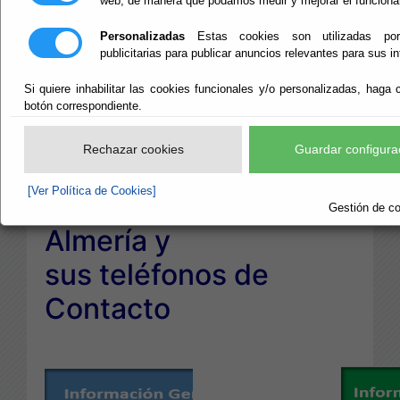
web, de manera que podamos medir y mejorar el funciona
CENTROS
Personalizadas
Estas cookies son utilizadas po
DIPUTACIÓN
publicitarias para publicar anuncios relevantes para sus i
Si quiere inhabilitar las cookies funcionales y/o personalizadas, haga c
botón correspondiente.
Direcciones de
Rechazar cookies
Guardar configura
Centros y Oficinas de
[Ver Política de Cookies]
la Diputación de
Gestión de co
Almería y
sus teléfonos de
Contacto