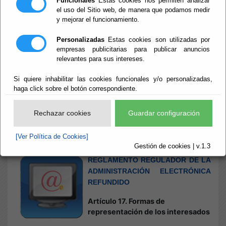
Funcionales
Estas cookies nos permiten analizar
el uso del Sitio web, de manera que podamos medir
y mejorar el funcionamiento.
Inicio
- Formas de Representación de los interesados
Formas de
Personalizadas
Estas cookies son utilizadas por
empresas publicitarias para publicar anuncios
relevantes para sus intereses.
Representación
Si quiere inhabilitar las cookies funcionales y/o personalizadas,
de los
haga click sobre el botón correspondiente.
interesados
Rechazar cookies
Guardar configuración
[Ver Política de Cookies]
Gestión de cookies | v.1.3
Escuchar
REGLAMENTO REGULADOR DE LA
ADMINISTRACIÓN ELECTRÓNICA
REFUNDIDO
Artículo 17. Formas de
representación de los interesados