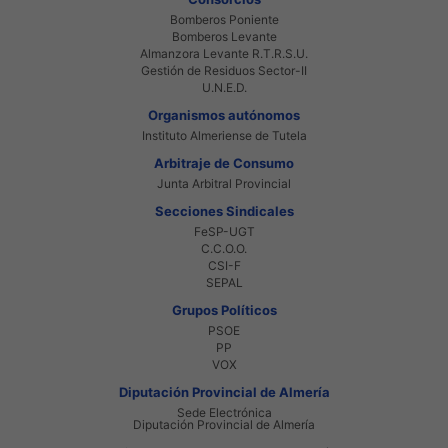
Bomberos Poniente
Bomberos Levante
Almanzora Levante R.T.R.S.U.
Gestión de Residuos Sector-II
U.N.E.D.
Organismos autónomos
Instituto Almeriense de Tutela
Arbitraje de Consumo
Junta Arbitral Provincial
Secciones Sindicales
FeSP-UGT
C.C.O.O.
CSI-F
SEPAL
Grupos Políticos
PSOE
PP
VOX
Diputación Provincial de Almería
Sede Electrónica
Diputación Provincial de Almería