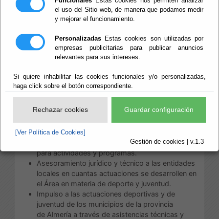
Funcionales
Estas cookies nos permiten analizar
el uso del Sitio web, de manera que podamos medir
Escuchar
y mejorar el funcionamiento.
Área de Deportes, Vida
Saludable y Juventud
Personalizadas
Estas cookies son utilizadas por
empresas publicitarias para publicar anuncios
relevantes para sus intereses.
Las competencias de esta Área, distribuidas conforme
a su estructura, son:
Si quiere inhabilitar las cookies funcionales y/o personalizadas,
haga click sobre el botón correspondiente.
a) Competencias correspondientes
al Diputado Delegado de Deportes, Vida Saludable y
Rechazar cookies
Guardar configuración
Juventud:
Planificación, gestión y desarrollo de Planes
[Ver Política de Cookies]
Gestión de cookies | v.1.3
generales provinciales de deportes y Juventud
para actividades y programas.
Asesoramiento jurídico y técnico a las entidades
locales en cuantas actuaciones se desarrollen en
el Área en materia de deporte y juventud.
Impulso a las actuaciones deportivas y de
juventud de los municipios de la provincia
de Almería a través de asistencias técnicas y