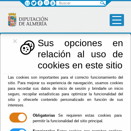
Buscar
×
Diputación
Sus opciones en
relación al uso de
Menú Diputación
cookies en este sitio
Inicio
-
Diputación
- Deportes, Vida Saludable y Juventud
Las cookies son importantes para el correcto funcionamiento del
sitio. Para mejorar su experiencia de navegación, usamos cookies
Deportes, Vida
para recordar sus datos de inicio de sesión y brindarle un inicio
seguro, recopilar estadísticas para optimizar la funcionalidad del
Saludable y
sitio y ofrecerle contenido personalizado en función de sus
intereses.
Juventud
Obligatorias
Se requieren estas cookies para
permitir la funcionalidad del sitio principal.