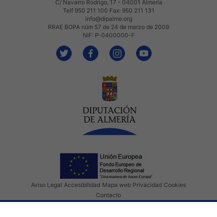
C/ Navarro Rodrigo, 17 - 04001 Almería
Telf 950 211 100 Fax: 950 211 131
info@dipalme.org
RRAE BOPA núm 57 de 24 de marzo de 2009
NIF: P-0400000-F
Aviso Legal
Accesibilidad
Mapa web
Privacidad
Cookies
Contacto