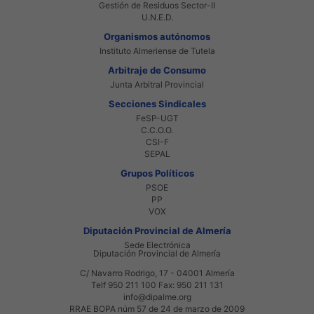
Gestión de Residuos Sector-II
U.N.E.D.
Organismos autónomos
Instituto Almeriense de Tutela
Arbitraje de Consumo
Junta Arbitral Provincial
Secciones Sindicales
FeSP-UGT
C.C.O.O.
CSI-F
SEPAL
Grupos Políticos
PSOE
PP
VOX
Diputación Provincial de Almería
Sede Electrónica
Diputación Provincial de Almería
C/ Navarro Rodrigo, 17 - 04001 Almería
Telf 950 211 100 Fax: 950 211 131
info@dipalme.org
RRAE BOPA núm 57 de 24 de marzo de 2009