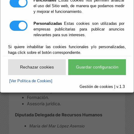
Funcionales
Estas cookies nos permiten analizar
Área de Recursos Humanos
el uso del Sitio web, de manera que podamos medir
y mejorar el funcionamiento.
Las competencias de esta Área, distribuidas
conforme a su estructura, son:
Personalizadas
Estas cookies son utilizadas por
empresas publicitarias para publicar anuncios
Atender las necesidades de carácter instrumental
relevantes para sus intereses.
de las dependencias de la Diputación de Almería
para posibilitar el funcionamiento de los servicios
Si quiere inhabilitar las cookies funcionales y/o personalizadas,
de carácter finalista en las materias de:
haga click sobre el botón correspondiente.
Archivo y Biblioteca.
BOP y publicaciones.
Rechazar cookies
Guardar configuración
Unidades de apoyo.
Patrimonio y contratación.
[Ver Política de Cookies]
Recursos humanos.
Gestión de cookies | v.1.3
Prevención y Salud Laboral.
Formación.
Asesoría jurídica.
Diputada Delegada de Recursos Humanos
María del Mar López Asensio