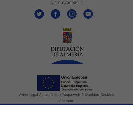
NIF: P-0400000-F
Aviso Legal
Accesibilidad
Mapa web
Privacidad
Cookies
Contacto