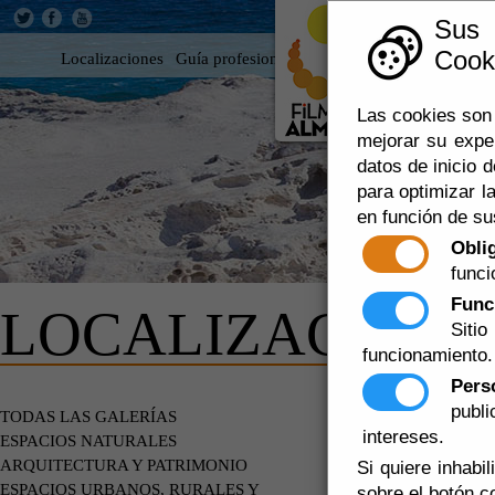
Sus
Cooki
Localizaciones
Guía profesional
Rodar en Almería
360
Las cookies son 
mejorar su expe
datos de inicio d
para optimizar la
en función de su
Obli
funci
Func
LOCALIZACIONE
Siti
funcionamiento.
Pers
publ
EDIFICIOS
TODAS LAS GALERÍAS
intereses.
ESPACIOS NATURALES
ARQUITECTURA Y PATRIMONIO
Si quiere inhabi
ESPACIOS URBANOS, RURALES Y
sobre el botón c