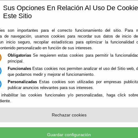
Sus Opciones En Relación Al Uso De Cooki
Este Sitio
ía
360
Almería
Rodado en Almería
Noticias
Con
es son importantes para el correcto funcionamiento del sitio. Para 
ia de navegación, usamos cookies para recordar sus datos de inicio d
 un inicio seguro, recopilar estadísticas para optimizar la funcionalidad d
contenido personalizado en función de sus intereses.
Obligatorias
Se requieren estas cookies para permitir la funcionalidad
principal.
Funcionales
Estas cookies nos permiten analizar el uso del Sitio web,
que podamos medir y mejorar el funcionamiento.
Personalizadas
Estas cookies son utilizadas por empresas publicita
NES
publicar anuncios relevantes para sus intereses.
 inhabilitar las cookies funcionales y/o personalizadas, haga click sobr
iente.
ICIOS SINGULARES - PATRIMONIO
Rechazar cookies
Guardar configuración