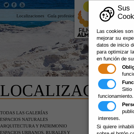
Sus
Cooki
Localizaciones
Guía profesional
Rodar en Almería
360
Las cookies son 
mejorar su expe
datos de inicio d
para optimizar la
en función de su
Obli
funci
Func
LOCALIZACIONE
Siti
funcionamiento.
Pers
publ
DE PARTI
TODAS LAS GALERÍAS
intereses.
ESPACIOS NATURALES
ARQUITECTURA Y PATRIMONIO
Si quiere inhabi
ESPACIOS URBANOS, RURALES Y
sobre el botón c