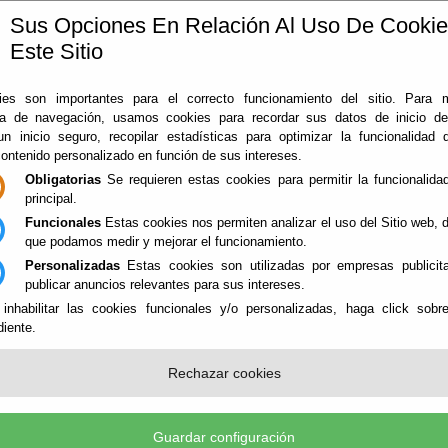
Sus Opciones En Relación Al Uso De Cooki
Este Sitio
ía
360
Almería
Rodado en Almería
Noticias
Con
es son importantes para el correcto funcionamiento del sitio. Para 
ia de navegación, usamos cookies para recordar sus datos de inicio d
 un inicio seguro, recopilar estadísticas para optimizar la funcionalidad d
contenido personalizado en función de sus intereses.
Obligatorias
Se requieren estas cookies para permitir la funcionalidad
principal.
Funcionales
Estas cookies nos permiten analizar el uso del Sitio web,
que podamos medir y mejorar el funcionamiento.
Personalizadas
Estas cookies son utilizadas por empresas publicita
NES
publicar anuncios relevantes para sus intereses.
 inhabilitar las cookies funcionales y/o personalizadas, haga click sobr
iente.
r
Rechazar cookies
ZCA SU LOCALIZACIÓN
Guardar configuración