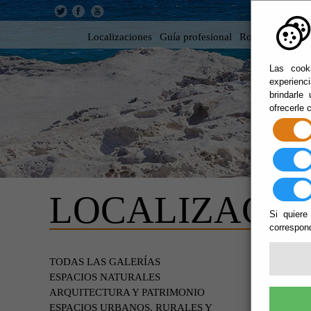
Localizaciones
Guía profesional
Rodar en Almer
Las cooki
experienc
brindarle
ofrecerle 
LOCALIZACIO
Si quiere
correspond
Escucha
TODAS LAS GALERÍAS
OFRE
ESPACIOS NATURALES
ARQUITECTURA Y PATRIMONIO
ESPACIOS URBANOS, RURALES Y