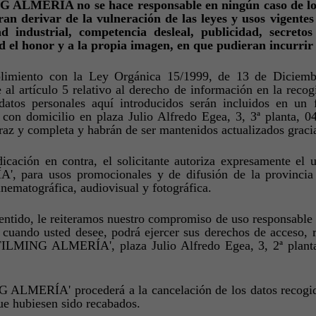
ALMERÍA no se hace responsable en ningún caso de los 
ran derivar de la vulneración de las leyes y usos vigente
d industrial, competencia desleal, publicidad, secreto
d el honor y a la propia imagen, en que pudieran incur
imiento con la Ley Orgánica 15/1999, de 13 de Diciembr
 al artículo 5 relativo al derecho de información en la re
datos personales aquí introducidos serán incluidos en un f
 con domicilio en plaza Julio Alfredo Egea, 3, 3ª planta, 0
az y completa y habrán de ser mantenidos actualizados gracias
dicación en contra, el solicitante autoriza expresamente e
, para usos promocionales y de difusión de la provincia 
inematográfica, audiovisual y fotográfica.
entido, le reiteramos nuestro compromiso de uso responsable 
, cuando usted desee, podrá ejercer sus derechos de acceso, 
'FILMING ALMERÍA', plaza Julio Alfredo Egea, 3, 2ª planta
 ALMERÍA' procederá a la cancelación de los datos recogido
ue hubiesen sido recabados.