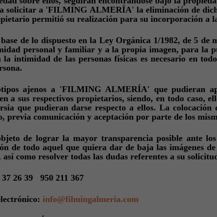
edad sobre ellos, seguirán encontrándose bajo la propieda
a solicitar a 'FILMING ALMERÍA' la eliminación de dicha 
pietario permitió su realización para su incorporación a la
 base de lo dispuesto en la Ley Orgánica 1/1982, de 5 de m
imidad personal y familiar y a la propia imagen, para la 
a la intimidad de las personas físicas es necesario en tod
rsona.
otipos ajenos a 'FILMING ALMERÍA' que pudieran a
en a sus respectivos propietarios, siendo, en todo caso, e
rsia que pudieran darse respecto a ellos. La colocación d
o, previa comunicación y aceptación por parte de los mism
objeto de lograr la mayor transparencia posible ante 
ión de todo aquel que quiera dar de baja las imágenes de
 así como resolver todas las dudas referentes a su solicitu
 37 26 39 950 211 367
lectrónico:
info@filmingalmeria.com