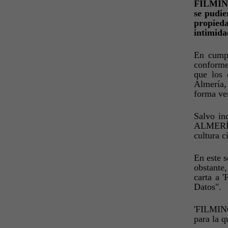
FILMING 
se pudie
propieda
intimida
En cumpl
conforme
que los 
Almería,
forma ver
Salvo in
ALMERÍA'
cultura c
En este s
obstante
carta a 
Datos".
'FILMING
para la q