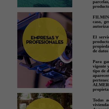
parcelas
producto
FILMING
caso, ge
autoriza
El serv
producto
propieda
de datos 
Para ga
vigente 
tipo de d
aparece
pertenec
ALMERÍA'
propieta
Todas a
vivienda