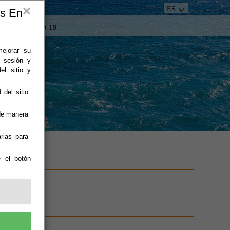
×
ES
es En
tacto
COVID-19
mejorar su
e sesión y
el sitio y
 del sitio
 de manera
rias para
e el botón