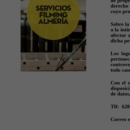
de propi
derecho 
cuyo pro
Sobre la
a la int
afectar 
dicha pe
Los log
pertenec
controve
todo cas
Con el 
disposic
de datos,
Tlf: 628
Correo e