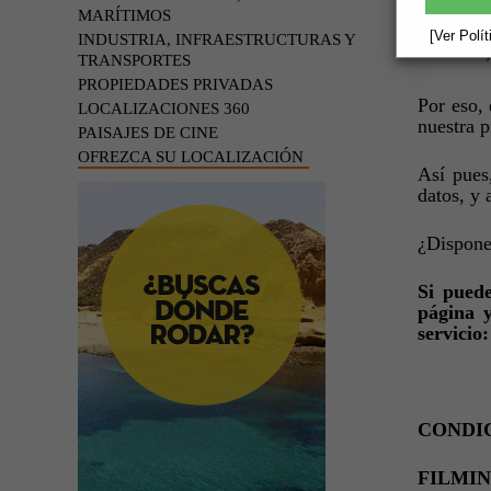
Desde Fil
MARÍTIMOS
con acan
[Ver Polí
INDUSTRIA, INFRAESTRUCTURAS Y
montaña, 
TRANSPORTES
PROPIEDADES PRIVADAS
Por eso, 
LOCALIZACIONES 360
nuestra p
PAISAJES DE CINE
OFREZCA SU LOCALIZACIÓN
Así pues
datos, y 
¿Dispone
Si puede
página y
servicio:
CONDIC
FILMING