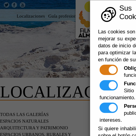
Sus
Cooki
Localizaciones
Guía profesional
Rodar en Almería
360
Las cookies son 
mejorar su expe
datos de inicio d
para optimizar la
en función de su
Obli
funci
Func
LOCALIZACIONE
Siti
funcionamiento.
Pers
publ
EDIFICIOS
TODAS LAS GALERÍAS
intereses.
ESPACIOS NATURALES
ARQUITECTURA Y PATRIMONIO
Si quiere inhabi
ESPACIOS URBANOS, RURALES Y
sobre el botón c