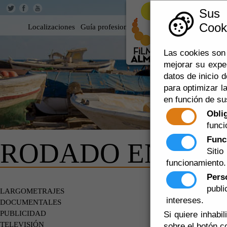
Sus
Cooki
Localizaciones
Guía profesional
Rodar en Almería
360
Las cookies son 
mejorar su expe
datos de inicio d
para optimizar la
en función de su
Obli
funci
Func
RODADO EN AL
Siti
funcionamiento.
Pers
Escuchar
publ
LARGOMETRAJES
TELEVISI
intereses.
DOCUMENTALES
PUBLICIDAD
Si quiere inhabi
TELEVISIÓN
sobre el botón c