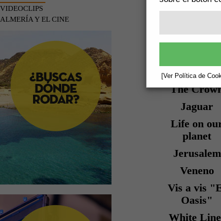
TITULO
VIDEOCLIPS
ORIGINA
ALMERÍA Y EL CINE
The Man W
Fell to Ear
[Ver Política de Cook
The Crow
Jaguar
Life on ou
planet
Jerusalem
Veneno
Vis a vis "
Oasis"
White Line