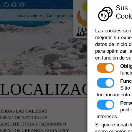
Sus
Cooki
Localizaciones
Guía profesional
Rodar en Almería
360
Las cookies son 
mejorar su expe
datos de inicio d
para optimizar la
en función de su
Obli
funci
Func
LOCALIZACIONE
Siti
funcionamiento.
Pers
publ
DE PARTI
TODAS LAS GALERÍAS
intereses.
ESPACIOS NATURALES
ARQUITECTURA Y PATRIMONIO
Si quiere inhabi
ESPACIOS URBANOS, RURALES Y
sobre el botón c