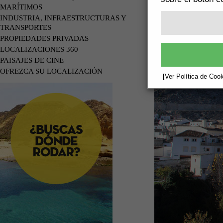
MARÍTIMOS
INDUSTRIA, INFRAESTRUCTURAS Y
TRANSPORTES
PROPIEDADES PRIVADAS
LOCALIZACIONES 360
PAISAJES DE CINE
OFREZCA SU LOCALIZACIÓN
[Ver Política de Cook