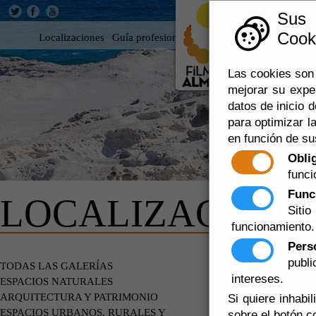
Sus
Cooki
Localizaciones
Guía profesional
Rodar en Almería
360
Las cookies son 
mejorar su expe
datos de inicio d
para optimizar la
en función de su
Obli
funci
Func
LOCALIZACIONE
Siti
funcionamiento.
Pers
publ
FORTALEZ
TODAS LAS GALERÍAS
intereses.
ESPACIOS NATURALES
ARQUITECTURA Y PATRIMONIO
Si quiere inhabi
ESPACIOS URBANOS, RURALES Y
sobre el botón c