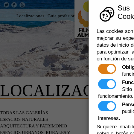
Sus
Cooki
Localizaciones
Guía profesional
Rodar en Almería
360
Las cookies son 
mejorar su expe
datos de inicio d
para optimizar la
en función de su
Obli
funci
Func
LOCALIZACIONE
Siti
funcionamiento.
Pers
publ
EDIFICIOS
TODAS LAS GALERÍAS
intereses.
ESPACIOS NATURALES
ARQUITECTURA Y PATRIMONIO
Si quiere inhabi
ESPACIOS URBANOS, RURALES Y
sobre el botón c