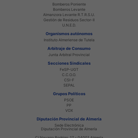
Bomberos Poniente
Bomberos Levante
Almanzora Levante R.T.R.S.U.
Gestión de Residuos Sector-II
U.N.E.D.
Organismos autónomos
Instituto Almeriense de Tutela
Arbitraje de Consumo
Junta Arbitral Provincial
Secciones Sindicales
FeSP-UGT
C.C.O.O.
CSI-F
SEPAL
Grupos Políticos
PSOE
PP
VOX
Diputación Provincial de Almería
Sede Electrónica
Diputación Provincial de Almería
C/ Navarro Rodrigo, 17 - 04001 Almería