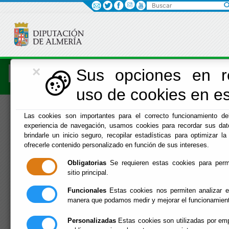
Buscar
×
Economía
Sus opciones en re
uso de cookies en est
Menú Hacienda
Las cookies son importantes para el correcto funcionamiento del
experiencia de navegación, usamos cookies para recordar sus dat
Inicio
-
Hacienda
- INFORMACIÓN
brindarle un inicio seguro, recopilar estadísticas para optimizar la 
ENDEUDAMIENTO/HABITANTE
ofrecerle contenido personalizado en función de sus intereses.
INFORMACIÓN
Obligatorias
Se requieren estas cookies para permit
sitio principal.
ENDEUDAMIENTO/H
Funcionales
Estas cookies nos permiten analizar e
manera que podamos medir y mejorar el funcionamien
Personalizadas
Estas cookies son utilizadas por emp