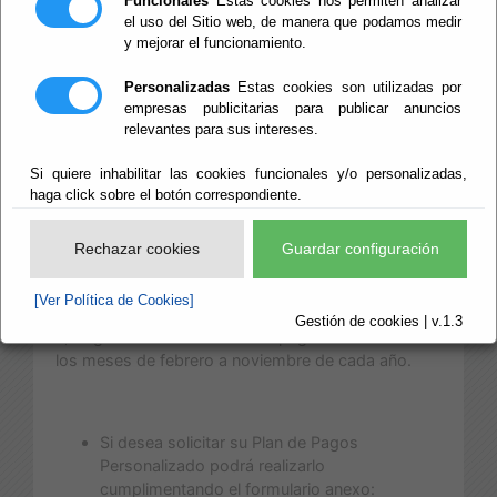
Funcionales
Estas cookies nos permiten analizar
el uso del Sitio web, de manera que podamos medir
Se podrá solicitar el sistema de Plan de Pagos
y mejorar el funcionamiento.
Personalizado para el cobro de cualquier tributo de
cobro
periódico anual
y notificación colectiva que
Personalizadas
Estas cookies son utilizadas por
la Diputación recaude para las entidades locales
empresas publicitarias para publicar anuncios
que le tienen delegada la gestión recaudatoria.
relevantes para sus intereses.
Podrán existir tres modalidades de pago:
Si quiere inhabilitar las cookies funcionales y/o personalizadas,
haga click sobre el botón correspondiente.
a) Pago en dos fracciones: el pago se efectuará en
los meses de abril y octubre.
Rechazar cookies
Guardar configuración
b) Pago en tres fracciones: el pago se efectuará en
los meses de abril, julio y octubre.
[Ver Política de Cookies]
Gestión de cookies | v.1.3
c) Pago en diez fracciones: el pago se efectuará en
los meses de febrero a noviembre de cada año.
Si desea solicitar su Plan de Pagos
Personalizado podrá realizarlo
cumplimentando el formulario anexo: