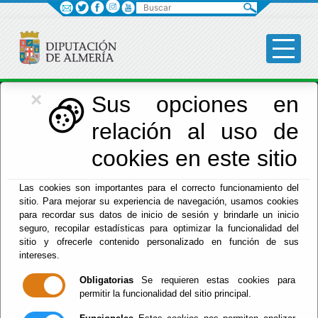
Buscar
×
Economía
Sus opciones en
relación al uso de
Menú Hacienda
cookies en este sitio
Inicio
-
Hacienda
- Plan de Pagos Pesonalizado
Las cookies son importantes para el correcto funcionamiento del
sitio. Para mejorar su experiencia de navegación, usamos cookies
Plan de Pagos
para recordar sus datos de inicio de sesión y brindarle un inicio
seguro, recopilar estadísticas para optimizar la funcionalidad del
Pesonalizado
sitio y ofrecerle contenido personalizado en función de sus
intereses.
Obligatorias
Se requieren estas cookies para
permitir la funcionalidad del sitio principal.