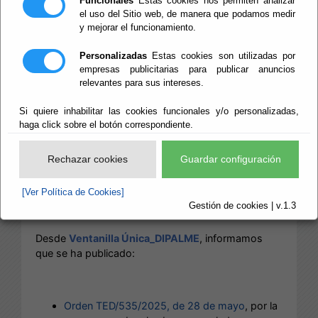
Funcionales
Estas cookies nos permiten analizar
NGEU
el uso del Sitio web, de manera que podamos medir
y mejorar el funcionamiento.
DIPALME_Convocatoria
Personalizadas
Estas cookies son utilizadas por
empresas publicitarias para publicar anuncios
IDAE Proyectos
relevantes para sus intereses.
innovadores de
Si quiere inhabilitar las cookies funcionales y/o personalizadas,
haga click sobre el botón correspondiente.
almacenamiento
Rechazar cookies
Guardar configuración
energético
[Ver Política de Cookies]
Gestión de cookies | v.1.3
Desde
Ventanilla Única_DIPALME
, informamos
que se ha publicado:
Orden TED/535/2025, de 28 de mayo
, por la