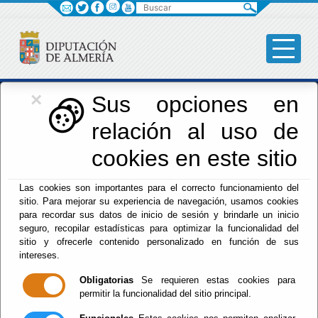
Buscar
×
Iniciativas Europeas
Sus opciones en
relación al uso de
Europedirectalmeria
cookies en este sitio
Las cookies son importantes para el correcto funcionamiento del
sitio. Para mejorar su experiencia de navegación, usamos cookies
para recordar sus datos de inicio de sesión y brindarle un inicio
seguro, recopilar estadísticas para optimizar la funcionalidad del
sitio y ofrecerle contenido personalizado en función de sus
Inicio
- Iniciativas Europeas
- NGEU
intereses.
DIPALME_Convocatoria IDAE Proyectos innovadores de
almacenamiento energético
Obligatorias
Se requieren estas cookies para
Vigente.
permitir la funcionalidad del sitio principal.