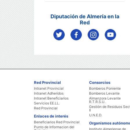
Diputación de Almería en la
Red
Red Provincial
Consorcios
Intranet Provincial
Bomberos Poniente
Intranet Adheridos
Bomberos Levante
Intranet Beneficiarios
Almanzora Levante
R.T.R.S.U.
Servicios EE.LL.
Gestión de Residuos Sec
Red Provincial
II
U.N.E.D.
Enlaces de interés
Beneficiarios Red Provincial
Organismos autónom
Punto de Informacion del
Instituto Almeriense de