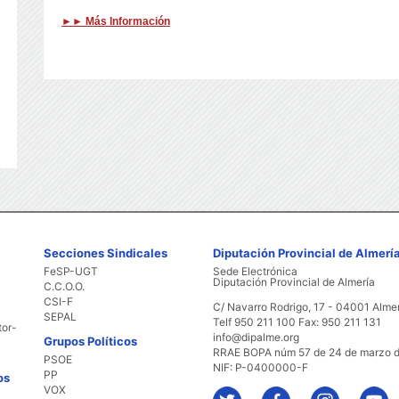
►► ​Más Información
Secciones Sindicales
Diputación Provincial de Almerí
FeSP-UGT
Sede Electrónica
Diputación Provincial de Almería
C.C.O.O.
CSI-F
C/ Navarro Rodrigo, 17 - 04001 Alme
SEPAL
Telf 950 211 100 Fax: 950 211 131
tor-
info@dipalme.org
Grupos Políticos
RRAE BOPA núm 57 de 24 de marzo 
PSOE
NIF: P-0400000-F
PP
os
VOX