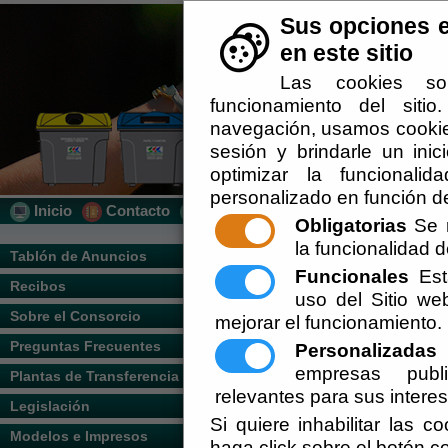
Sus opciones e
en este sitio
Las cookies so
funcionamiento del siti
navegación, usamos cookies
sesión y brindarle un inic
optimizar la funcionalid
personalizado en función de
Inicio
Contacto
Localización
Quién Somos
Obligatorias
Se r
la funcionalidad de
Usted se encuentra aquí:
Inicio
/
/
Calenda
Tablón de Anuncios
Funcionales
Esta
Recibos
Vigente.
uso del Sitio w
Escuchar
INFORMACIÓN PARA CONSULTA DE L
Sobre el Consorcio
mejorar el funcionamiento.
https://www.dipalme.org/Servicios/c
Preguntas Frecuentes
Personalizadas
E
empresas publi
Plantas de Transferencia
relevantes para sus intere
Legislación
Si quiere inhabilitar las c
Modelos e Impresos
haga click sobre el botón c