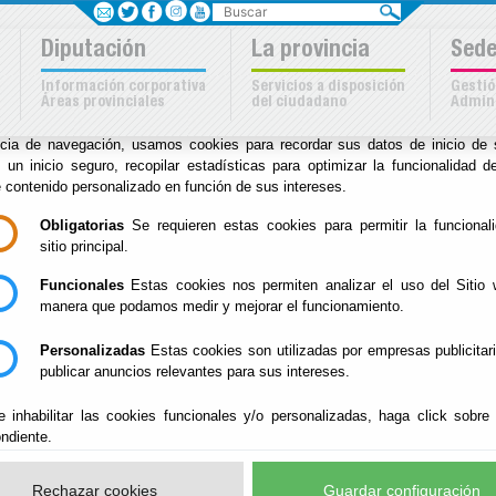
Buscar
Sus opciones en relación
Diputación
La provincia
Sede
uso de cookies en este siti
Información corporativa
Servicios a disposición
Gestió
Áreas provinciales
del ciudadano
Admini
kies son importantes para el correcto funcionamiento del sitio. Para me
ncia de navegación, usamos cookies para recordar sus datos de inicio de 
a
e un inicio seguro, recopilar estadísticas para optimizar la funcionalidad de
e contenido personalizado en función de sus intereses.
Inicio
-
Archivo Biblioteca
- Noticias
Obligatorias
Se requieren estas cookies para permitir la funcional
Escuchar
sitio principal.
HORARIO DE
19/01/2021
Funcionales
Estas cookies nos permiten analizar el uso del Sitio 
Horario al públ
ATENCIÓN AL
manera que podamos medir y mejorar el funcionamiento.
PÚBLICO 2021
Personalizadas
Estas cookies son utilizadas por empresas publicitar
publicar anuncios relevantes para sus intereses.
PRENSA HISTÓRICA
16/08/2016
e inhabilitar las cookies funcionales y/o personalizadas, haga click sobre
Prensa históri
EN BIBLIOTECA
ndiente.
DIGITAL
Rechazar cookies
Guardar configuración