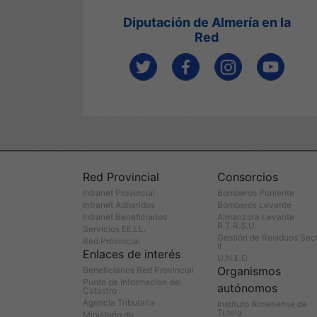
Diputación de Almería en la
Red
Red Provincial
Consorcios
Intranet Provincial
Bomberos Poniente
Intranet Adheridos
Bomberos Levante
Intranet Beneficiarios
Almanzora Levante
R.T.R.S.U.
Servicios EE.LL.
Gestión de Residuos Sec
Red Provincial
II
Enlaces de interés
U.N.E.D.
Organismos
Beneficiarios Red Provincial
Punto de Informacion del
autónomos
Catastro
Agencia Tributaria
Instituto Almeriense de
Tutela
Ministerio de