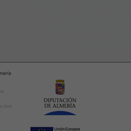
mería
ría
de 2009