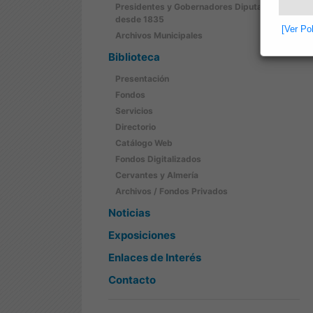
Presidentes y Gobernadores Diputación
desde 1835
[Ver Po
Archivos Municipales
Biblioteca
Presentación
Fondos
Servicios
Directorio
Catálogo Web
Fondos Digitalizados
Cervantes y Almería
Archivos / Fondos Privados
Noticias
Exposiciones
Enlaces de Interés
Contacto