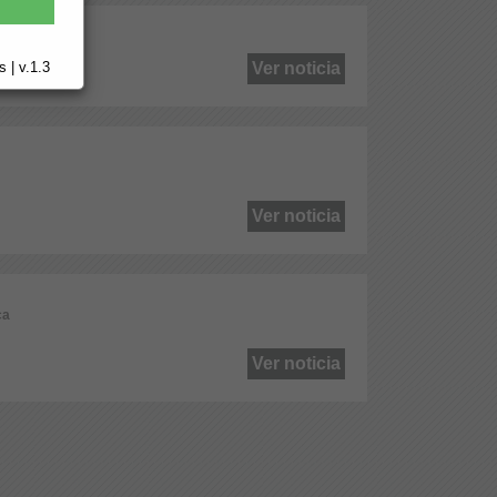
ca
 | v.1.3
Ver noticia
Ver noticia
ca
Ver noticia