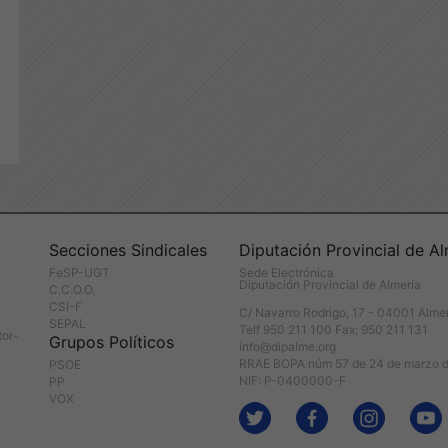
Secciones Sindicales
Diputación Provincial de Al
FeSP-UGT
Sede Electrónica
Diputación Provincial de Almería
C.C.O.O.
CSI-F
C/ Navarro Rodrigo, 17 - 04001 Alme
SEPAL
Telf 950 211 100 Fax: 950 211 131
tor-
Grupos Políticos
info@dipalme.org
RRAE BOPA núm 57 de 24 de marzo 
PSOE
NIF: P-0400000-F
PP
VOX