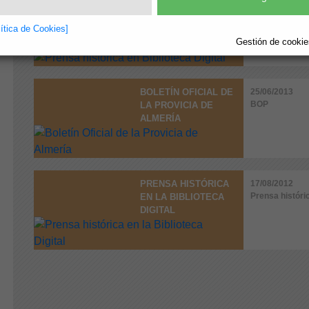
PRENSA HISTÓRICA
22/12/2015
lítica de Cookies]
Prensa históri
EN BIBLIOTECA
Gestión de cookies
DIGITAL
BOLETÍN OFICIAL DE
25/06/2013
BOP
LA PROVICIA DE
ALMERÍA
PRENSA HISTÓRICA
17/08/2012
Prensa históri
EN LA BIBLIOTECA
DIGITAL