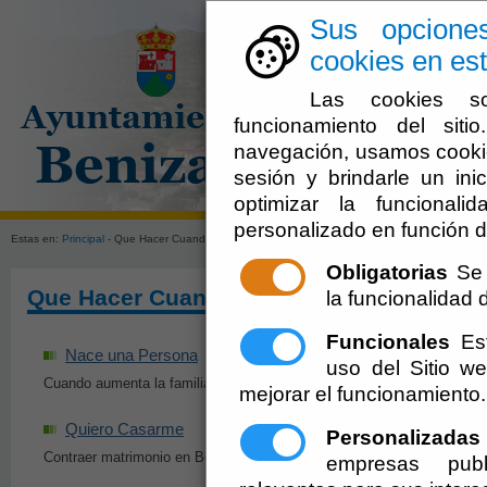
Sus opcione
cookies en est
Las cookies so
funcionamiento del sit
navegación, usamos cookie
sesión y brindarle un inic
El Ayuntami
optimizar la funcionali
personalizado en función d
Estas en:
Principal
- Que Hacer Cuando
Obligatorias
Se 
Que Hacer Cuando
la funcionalidad de
Funcionales
Est
Nace una Persona
Fallece un Famili
uso del Sitio 
Cuando aumenta la familia
Actuaciones cuando fa
mejorar el funcionamiento.
Quiero Casarme
Me Jubilo
Personalizadas
Contraer matrimonio en Benizalón
Cuando llega la jubilac
empresas publ