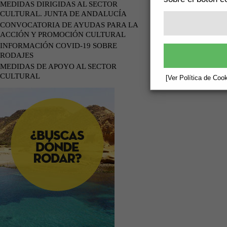
MEDIDAS DIRIGIDAS AL SECTOR
CULTURAL. JUNTA DE ANDALUCÍA
CONVOCATORIA DE AYUDAS PARA LA
ACCIÓN Y PROMOCIÓN CULTURAL
INFORMACIÓN COVID-19 SOBRE
RODAJES
MEDIDAS DE APOYO AL SECTOR
CULTURAL
[Ver Política de Cook