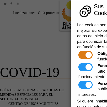
Sus
Cooki
Localizaciones
Guía profesional
Rodar en Almería
360
Las cookies son 
mejorar su expe
datos de inicio d
para optimizar la
en función de su
Obli
funci
Func
COVID-19
Siti
funcionamiento.
Pers
publ
COVID-19
GUÍA DE LAS BUENAS PRÁCTICAS DE
intereses.
MEDIDAS ESPECIALES PARA EL
SECTOR AUDIOVISUAL
Si quiere inhabi
CENTRO DE USOS MÚLTIPLES
sobre el botón c