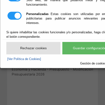
Sitio web, de manera que podamos medir y mejo
PRESUPUESTO
funcionamiento.
2026
Personalizadas
Estas cookies son utilizadas por e
publicitarias para publicar anuncios relevantes p
intereses.
Publicado:
06/04/2026
Si quiere inhabilitar las cookies funcionales y/o personalizadas, haga cl
Diputación Provincial de Almería
Modificado:
05/05/2026
el botón correspondiente.
Área de Economía
Rechazar cookies
Guardar configuració
[Ver Política de Cookies]
Economía
Gestión de cookies
Economía y Hacienda - Presupuesto - Modificación
Presupuestaria 2026
B
b