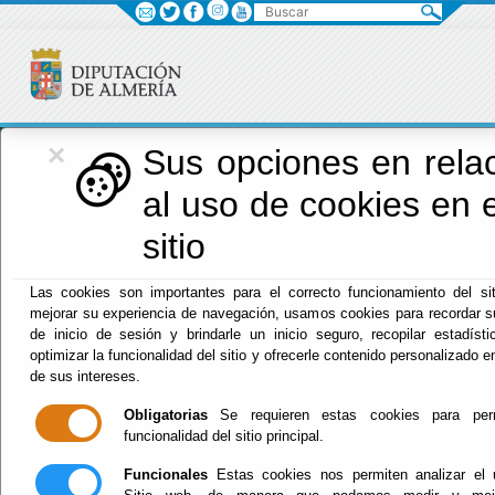
Buscar
×
Diputación
Sus opciones en rela
al uso de cookies en 
Menú Diputación
sitio
Inicio
-
Diputación
- EXPEDIENTES DE MODIFICACIÓN
Las cookies son importantes para el correcto funcionamiento del sit
NÚM. 6 Y 7 DEL PRESUPUESTO 2026
mejorar su experiencia de navegación, usamos cookies para recordar s
de inicio de sesión y brindarle un inicio seguro, recopilar estadíst
EXPEDIENTES DE
optimizar la funcionalidad del sitio y ofrecerle contenido personalizado e
de sus intereses.
MODIFICACIÓN
Obligatorias
Se requieren estas cookies para perm
funcionalidad del sitio principal.
NÚM. 6 Y 7 DEL
Funcionales
Estas cookies nos permiten analizar el 