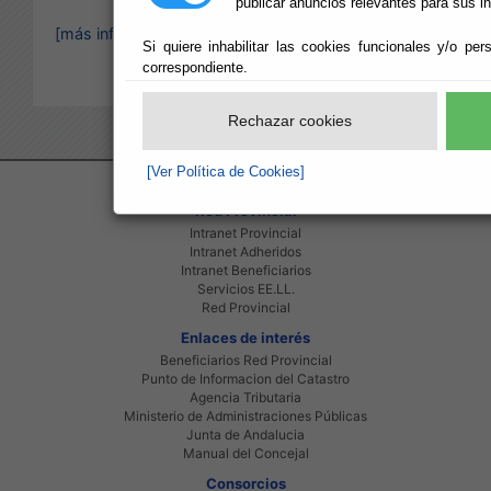
publicar anuncios relevantes para sus i
[más información]
Si quiere inhabilitar las cookies funcionales y/o per
correspondiente.
Rechazar cookies
[Ver Política de Cookies]
Red Provincial
Intranet Provincial
Intranet Adheridos
Intranet Beneficiarios
Servicios EE.LL.
Red Provincial
Enlaces de interés
Beneficiarios Red Provincial
Punto de Informacion del Catastro
Agencia Tributaria
Ministerio de Administraciones Públicas
Junta de Andalucia
Manual del Concejal
Consorcios