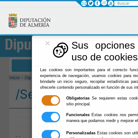
Buscar
×
Diputación
Sus opciones 
uso de cookies 
Menú Diputación
Las cookies son importantes para el correcto funci
experiencia de navegación, usamos cookies para rec
Inicio
-
Diputación
-
brindarle un inicio seguro, recopilar estadísticas par
ofrecerle contenido personalizado en función de sus in
/Servicios/cmsdipro/
Obligatorias
Se requieren estas cookie
sitio principal.
Publicado:
Funcionales
Estas cookies nos permit
manera que podamos medir y mejorar el
Personalizadas
Estas cookies son util
- -