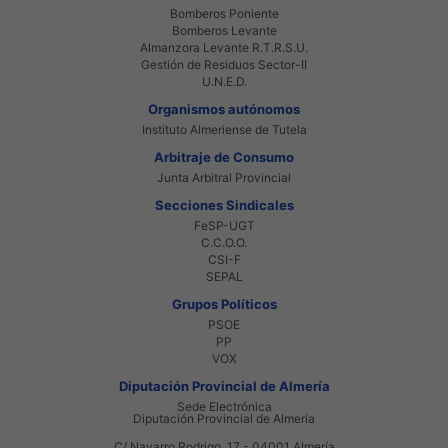
Bomberos Poniente
Bomberos Levante
Almanzora Levante R.T.R.S.U.
Gestión de Residuos Sector-II
U.N.E.D.
Organismos autónomos
Instituto Almeriense de Tutela
Arbitraje de Consumo
Junta Arbitral Provincial
Secciones Sindicales
FeSP-UGT
C.C.O.O.
CSI-F
SEPAL
Grupos Políticos
PSOE
PP
VOX
Diputación Provincial de Almería
Sede Electrónica
Diputación Provincial de Almería
C/ Navarro Rodrigo, 17 - 04001 Almería