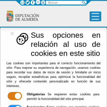
Buscar
×
Diputación
Sus opciones en
relación al uso de
Menú Diputación
cookies en este sitio
Inicio
-
Diputación
- RETRIBUCIONES PERSONAL
Las cookies son importantes para el correcto funcionamiento del
DIRECTIVO ENERO 2025
sitio. Para mejorar su experiencia de navegación, usamos cookies
para recordar sus datos de inicio de sesión y brindarle un inicio
RETRIBUCIONES
seguro, recopilar estadísticas para optimizar la funcionalidad del
sitio y ofrecerle contenido personalizado en función de sus
PERSONAL
intereses.
Obligatorias
Se requieren estas cookies para
DIRECTIVO
permitir la funcionalidad del sitio principal.