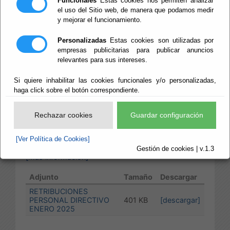
Funcionales
Estas cookies nos permiten analizar
ENERO 2025
el uso del Sitio web, de manera que podamos medir
y mejorar el funcionamiento.
Personalizadas
Estas cookies son utilizadas por
Publicado:
08/01/2025
Diputación Provincial de Almería
empresas publicitarias para publicar anuncios
relevantes para sus intereses.
Digitalización y Transparencia
Si quiere inhabilitar las cookies funcionales y/o personalizadas,
haga click sobre el botón correspondiente.
Transparencia
Rechazar cookies
Guardar configuración
Personal - Personal Directivo - Información sobre
Personal Directivo Profesional
[Ver Política de Cookies]
Gestión de cookies | v.1.3
[más información]
Adjunto
Tamaño
Descargar
RETRIBUCIONES
PERSONAL DIRECTIVO
401 KB
[descargar]
ENERO 2025