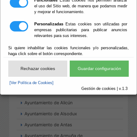
Funcionales
Estas cookies nos permiten analizar
el uso del Sitio web, de manera que podamos medir
y mejorar el funcionamiento.
Ayuntamiento de Abla
Personalizadas
Estas cookies son utilizadas por
empresas publicitarias para publicar anuncios
Ayuntamiento de Albanchez
relevantes para sus intereses.
Ayuntamiento de Alcolea
Si quiere inhabilitar las cookies funcionales y/o personalizadas,
Ayuntamiento de Alcóntar
haga click sobre el botón correspondiente.
Ayuntamiento de Alcudia de
Rechazar cookies
Guardar configuración
Monteagud
Ayuntamiento de Alhabia
[Ver Política de Cookies]
Gestión de cookies | v.1.3
Ayuntamiento de Alhama de Almería
Ayuntamiento de Alicún
Ayuntamiento de Alsodux
Ayuntamiento de Antas
Ayuntamiento de Armuña de