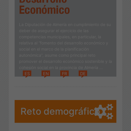
Económico
La Diputación de Almería en cumplimiento de su
deber de asegurar el ejercicio de las
competencias municipales, en particular, la
relativa al “fomento del desarrollo económico y
social en el marco de la planificación
autonómica”, asume como principal reto
promover el desarrollo económico sostenible y la
cohesión social en la provincia de Almería ...
ES
EN
FR
DE
Reto demográfico