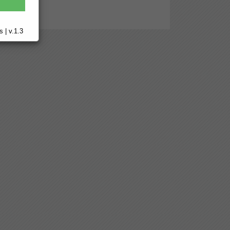
 | v.1.3