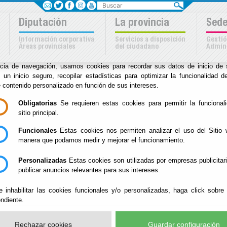
Buscar
Sus opciones en relación
Diputación
La provincia
Sede
uso de cookies en este siti
Información corporativa
Servicios a disposición
Gestió
Áreas provinciales
del ciudadano
Admini
kies son importantes para el correcto funcionamiento del sitio. Para me
ncia de navegación, usamos cookies para recordar sus datos de inicio de 
a
e un inicio seguro, recopilar estadísticas para optimizar la funcionalidad de
e contenido personalizado en función de sus intereses.
Inicio
-
Archivo Biblioteca
- Enlaces de interés
Obligatorias
Se requieren estas cookies para permitir la funcional
sitio principal.
Enlaces de interés
Funcionales
Estas cookies nos permiten analizar el uso del Sitio 
manera que podamos medir y mejorar el funcionamiento.
Personalizadas
Estas cookies son utilizadas por empresas publicitar
publicar anuncios relevantes para sus intereses.
Archivo
e inhabilitar las cookies funcionales y/o personalizadas, haga click sobre
Boletines Oficiales
ndiente.
Diccionarios y Enciclopedias
Rechazar cookies
Guardar configuración