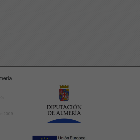
mería
ría
de 2009