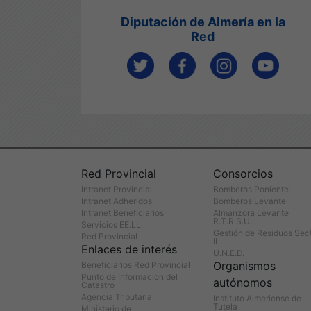
Diputación de Almería en la
Red
Red Provincial
Consorcios
Intranet Provincial
Bomberos Poniente
Intranet Adheridos
Bomberos Levante
Intranet Beneficiarios
Almanzora Levante
R.T.R.S.U.
Servicios EE.LL.
Gestión de Residuos Sec
Red Provincial
II
Enlaces de interés
U.N.E.D.
Organismos
Beneficiarios Red Provincial
Punto de Informacion del
autónomos
Catastro
Agencia Tributaria
Instituto Almeriense de
Tutela
Ministerio de