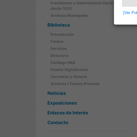
Presidentes y Gobernadores Diputación
desde 1835
[Ver Po
Archivos Municipales
Biblioteca
Presentación
Fondos
Servicios
Directorio
Catálogo Web
Fondos Digitalizados
Cervantes y Almería
Archivos / Fondos Privados
Noticias
Exposiciones
Enlaces de Interés
Contacto