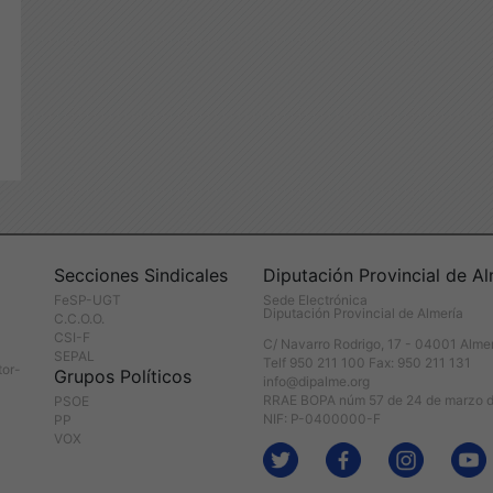
Secciones Sindicales
Diputación Provincial de Al
FeSP-UGT
Sede Electrónica
Diputación Provincial de Almería
C.C.O.O.
CSI-F
C/ Navarro Rodrigo, 17 - 04001 Alme
SEPAL
Telf 950 211 100 Fax: 950 211 131
tor-
Grupos Políticos
info@dipalme.org
RRAE BOPA núm 57 de 24 de marzo 
PSOE
NIF: P-0400000-F
PP
VOX