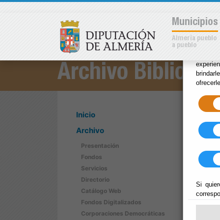
×
Municipios
Almería pueblo
a pueblo
Las coo
experie
Archivo Bibliotec
brindarl
ofrecerl
Inicio
Archivo
Presentación
Fondos
Servicios
Directorio
Si quier
Catálogo Web
correspo
Fondos Digitalizados
Corporaciones Democráticas