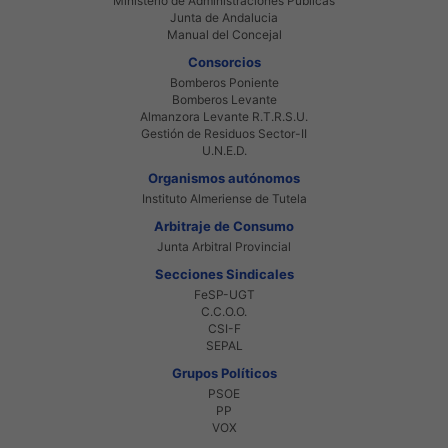
Ministerio de Administraciones Públicas
Junta de Andalucia
Manual del Concejal
Consorcios
Bomberos Poniente
Bomberos Levante
Almanzora Levante R.T.R.S.U.
Gestión de Residuos Sector-II
U.N.E.D.
Organismos autónomos
Instituto Almeriense de Tutela
Arbitraje de Consumo
Junta Arbitral Provincial
Secciones Sindicales
FeSP-UGT
C.C.O.O.
CSI-F
SEPAL
Grupos Políticos
PSOE
PP
VOX