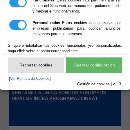
Funcionales
Estas cookies nos permiten analizar
Teletipos
el uso del Sitio web, de manera que podamos medir
y mejorar el funcionamiento.
Personalizadas
Estas cookies son utilizadas por
empresas publicitarias para publicar anuncios
VENTANILLA ÚNICA FONDOS EUROPEOS
relevantes para sus intereses.
DIPALME INCEA PROGRAMA2 LINEA2
Si quiere inhabilitar las cookies funcionales y/o personalizadas,
haga click sobre el botón correspondiente.
Rechazar cookies
Guardar configuración
29/04/2026
INCEA PROGRAMA2 LINEA2
Ver noticia
[Ver Política de Cookies]
Gestión de cookies | v.1.3
VENTANILLA ÚNICA FONDOS EUROPEOS
DIPALME INCEA PROGRAMA2 LINEA1